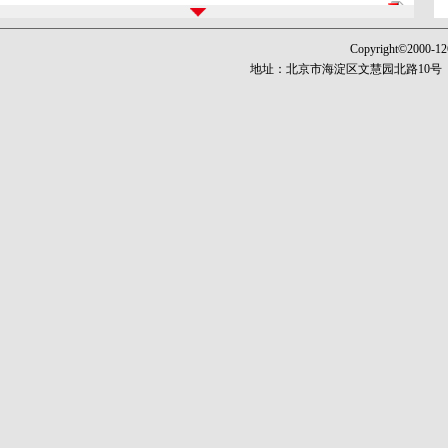
第07版：名师
第08版：阅读
Copyright©
2000-1
第09版：融课程
地址：北京市海淀区文慧园北路10号《
第10版：教育视窗
第11版：教育视窗
第12版：现代课堂·创课
第13版：教师教育
第14版：教育研究
第15版：职业教育
第16版：文化